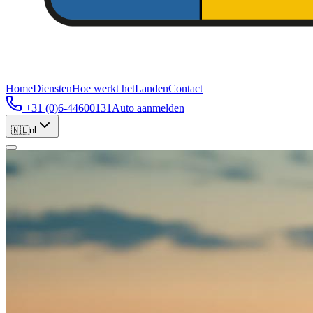
Home
Diensten
Hoe werkt het
Landen
Contact
+31 (0)6-44600131
Auto aanmelden
🇳🇱
nl