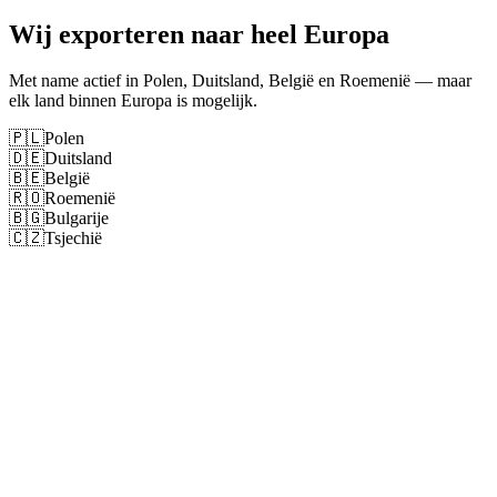
Wij exporteren naar heel Europa
Met name actief in Polen, Duitsland, België en Roemenië — maar
elk land binnen Europa is mogelijk.
🇵🇱
Polen
🇩🇪
Duitsland
🇧🇪
België
🇷🇴
Roemenië
🇧🇬
Bulgarije
🇨🇿
Tsjechië