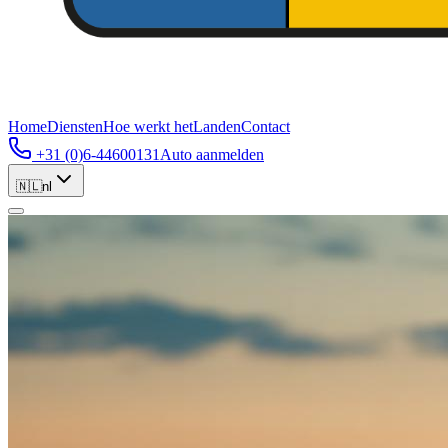
Home
Diensten
Hoe werkt het
Landen
Contact
+31 (0)6-44600131
Auto aanmelden
🇳🇱
nl