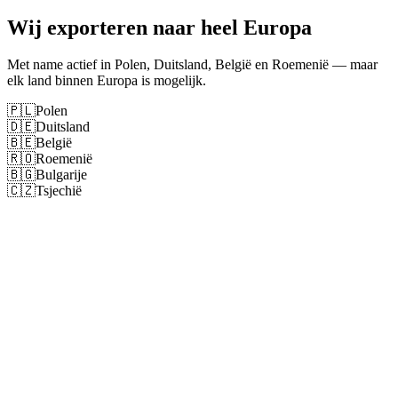
Wij exporteren naar heel Europa
Met name actief in Polen, Duitsland, België en Roemenië — maar
elk land binnen Europa is mogelijk.
🇵🇱
Polen
🇩🇪
Duitsland
🇧🇪
België
🇷🇴
Roemenië
🇧🇬
Bulgarije
🇨🇿
Tsjechië