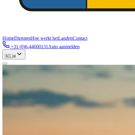
Home
Diensten
Hoe werkt het
Landen
Contact
+31 (0)6-44600131
Auto aanmelden
🇳🇱
nl