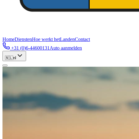
Home
Diensten
Hoe werkt het
Landen
Contact
+31 (0)6-44600131
Auto aanmelden
🇳🇱
nl