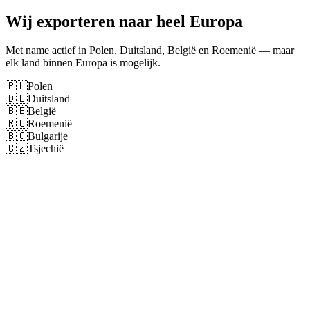
Wij exporteren naar heel Europa
Met name actief in Polen, Duitsland, België en Roemenië — maar
elk land binnen Europa is mogelijk.
🇵🇱
Polen
🇩🇪
Duitsland
🇧🇪
België
🇷🇴
Roemenië
🇧🇬
Bulgarije
🇨🇿
Tsjechië