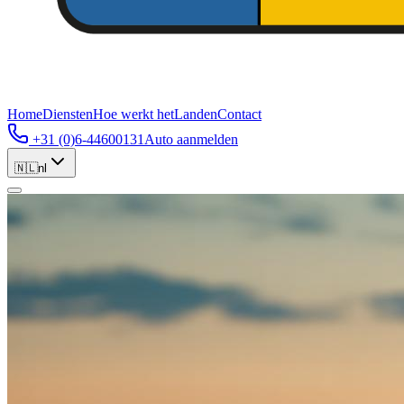
Home
Diensten
Hoe werkt het
Landen
Contact
+31 (0)6-44600131
Auto aanmelden
🇳🇱
nl