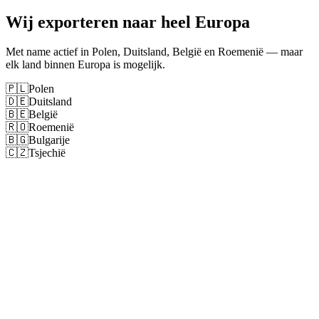
Wij exporteren naar heel Europa
Met name actief in Polen, Duitsland, België en Roemenië — maar
elk land binnen Europa is mogelijk.
🇵🇱
Polen
🇩🇪
Duitsland
🇧🇪
België
🇷🇴
Roemenië
🇧🇬
Bulgarije
🇨🇿
Tsjechië