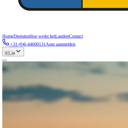
Home
Diensten
Hoe werkt het
Landen
Contact
+31 (0)6-44600131
Auto aanmelden
🇳🇱
nl