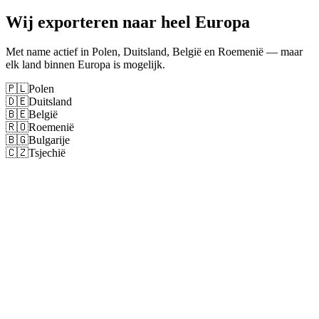
Wij exporteren naar heel Europa
Met name actief in Polen, Duitsland, België en Roemenië — maar
elk land binnen Europa is mogelijk.
🇵🇱
Polen
🇩🇪
Duitsland
🇧🇪
België
🇷🇴
Roemenië
🇧🇬
Bulgarije
🇨🇿
Tsjechië