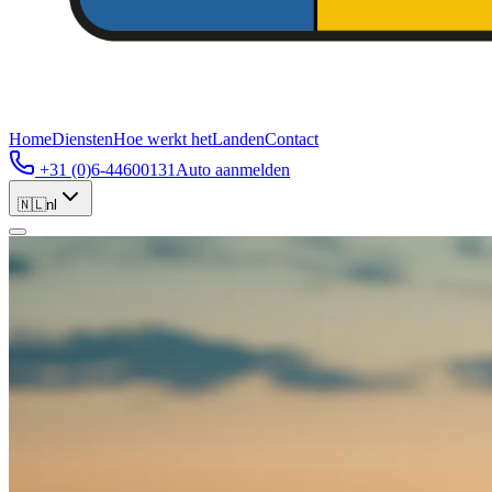
Home
Diensten
Hoe werkt het
Landen
Contact
+31 (0)6-44600131
Auto aanmelden
🇳🇱
nl