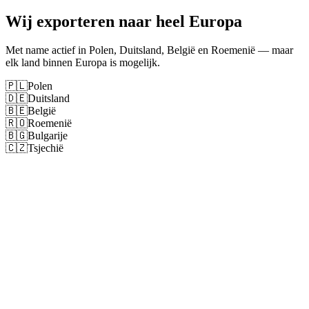
Wij exporteren naar heel Europa
Met name actief in Polen, Duitsland, België en Roemenië — maar
elk land binnen Europa is mogelijk.
🇵🇱
Polen
🇩🇪
Duitsland
🇧🇪
België
🇷🇴
Roemenië
🇧🇬
Bulgarije
🇨🇿
Tsjechië