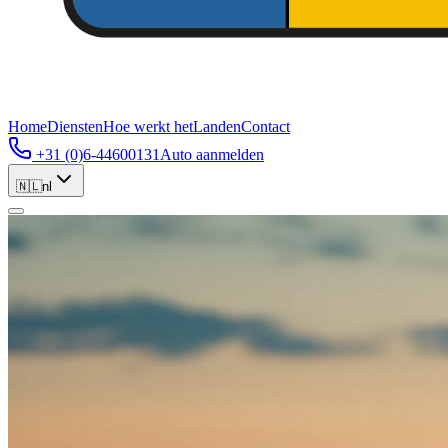
Home
Diensten
Hoe werkt het
Landen
Contact
+31 (0)6-44600131
Auto aanmelden
🇳🇱
nl