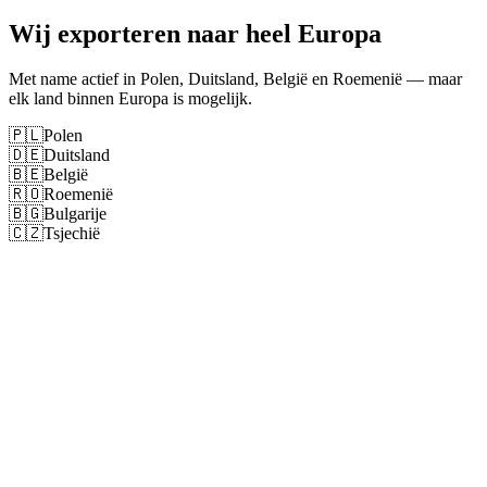
Wij exporteren naar heel Europa
Met name actief in Polen, Duitsland, België en Roemenië — maar
elk land binnen Europa is mogelijk.
🇵🇱
Polen
🇩🇪
Duitsland
🇧🇪
België
🇷🇴
Roemenië
🇧🇬
Bulgarije
🇨🇿
Tsjechië