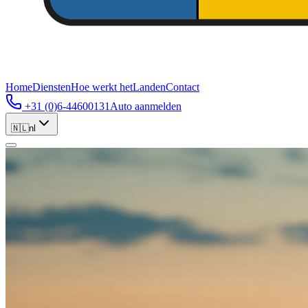
Home
Diensten
Hoe werkt het
Landen
Contact
+31 (0)6-44600131
Auto aanmelden
🇳🇱
nl