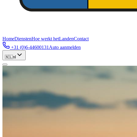
Home
Diensten
Hoe werkt het
Landen
Contact
+31 (0)6-44600131
Auto aanmelden
🇳🇱
nl