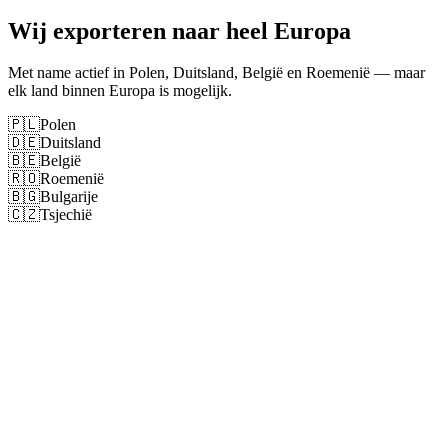
Wij exporteren naar heel Europa
Met name actief in Polen, Duitsland, België en Roemenië — maar
elk land binnen Europa is mogelijk.
🇵🇱
Polen
🇩🇪
Duitsland
🇧🇪
België
🇷🇴
Roemenië
🇧🇬
Bulgarije
🇨🇿
Tsjechië