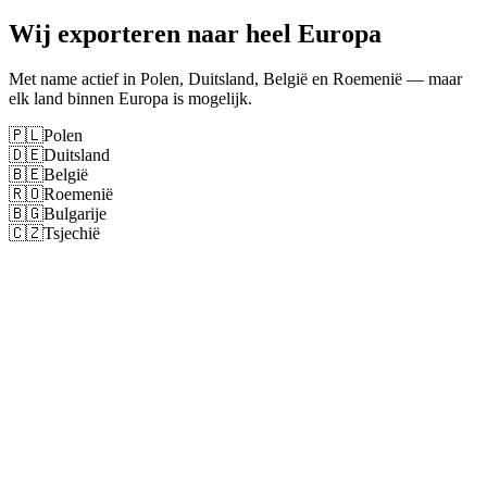
Wij exporteren naar heel Europa
Met name actief in Polen, Duitsland, België en Roemenië — maar
elk land binnen Europa is mogelijk.
🇵🇱
Polen
🇩🇪
Duitsland
🇧🇪
België
🇷🇴
Roemenië
🇧🇬
Bulgarije
🇨🇿
Tsjechië