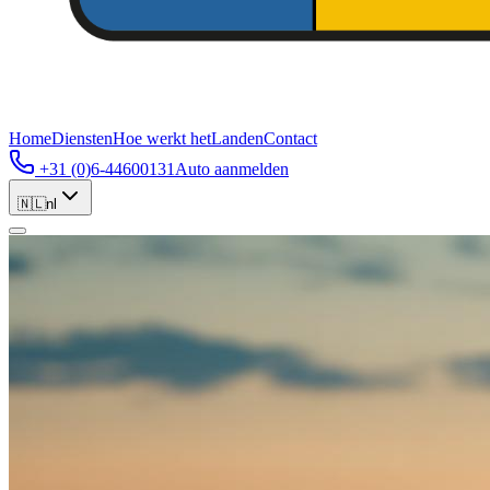
Home
Diensten
Hoe werkt het
Landen
Contact
+31 (0)6-44600131
Auto aanmelden
🇳🇱
nl