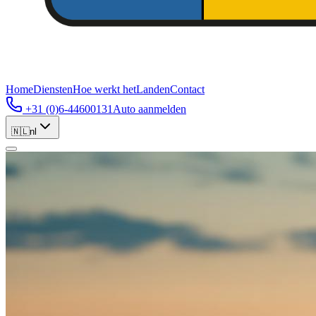
Home
Diensten
Hoe werkt het
Landen
Contact
+31 (0)6-44600131
Auto aanmelden
🇳🇱
nl