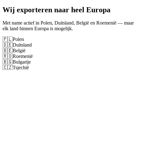
Wij exporteren naar heel Europa
Met name actief in Polen, Duitsland, België en Roemenië — maar
elk land binnen Europa is mogelijk.
🇵🇱
Polen
🇩🇪
Duitsland
🇧🇪
België
🇷🇴
Roemenië
🇧🇬
Bulgarije
🇨🇿
Tsjechië