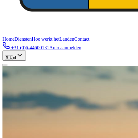
Home
Diensten
Hoe werkt het
Landen
Contact
+31 (0)6-44600131
Auto aanmelden
🇳🇱
nl