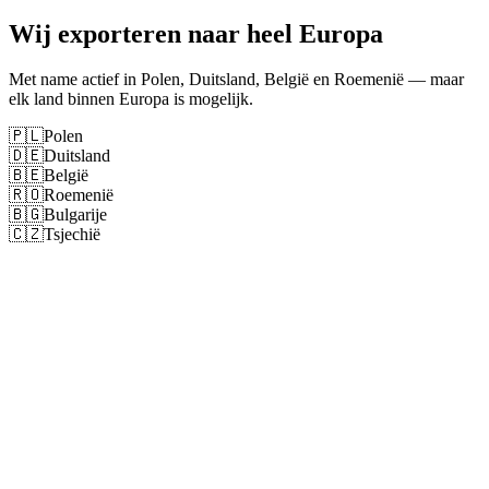
Wij exporteren naar heel Europa
Met name actief in Polen, Duitsland, België en Roemenië — maar
elk land binnen Europa is mogelijk.
🇵🇱
Polen
🇩🇪
Duitsland
🇧🇪
België
🇷🇴
Roemenië
🇧🇬
Bulgarije
🇨🇿
Tsjechië