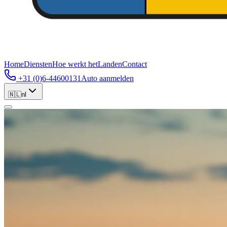
Home
Diensten
Hoe werkt het
Landen
Contact
+31 (0)6-44600131
Auto aanmelden
🇳🇱
nl