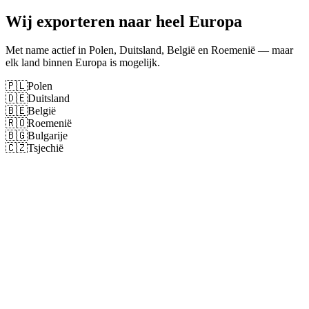
Wij exporteren naar heel Europa
Met name actief in Polen, Duitsland, België en Roemenië — maar
elk land binnen Europa is mogelijk.
🇵🇱
Polen
🇩🇪
Duitsland
🇧🇪
België
🇷🇴
Roemenië
🇧🇬
Bulgarije
🇨🇿
Tsjechië