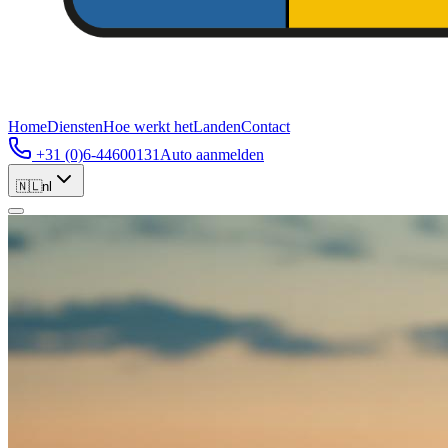
Home
Diensten
Hoe werkt het
Landen
Contact
+31 (0)6-44600131
Auto aanmelden
🇳🇱
nl