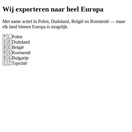
Wij exporteren naar heel Europa
Met name actief in Polen, Duitsland, België en Roemenië — maar
elk land binnen Europa is mogelijk.
🇵🇱
Polen
🇩🇪
Duitsland
🇧🇪
België
🇷🇴
Roemenië
🇧🇬
Bulgarije
🇨🇿
Tsjechië