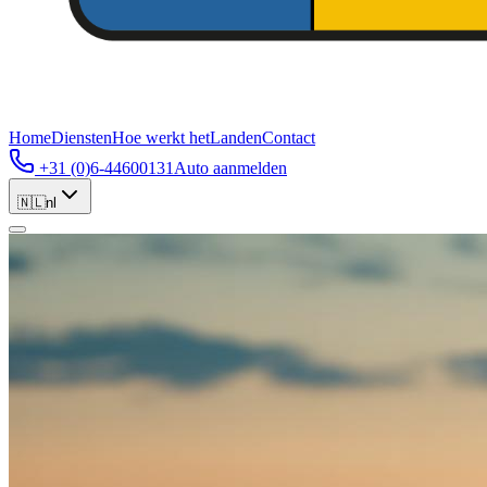
Home
Diensten
Hoe werkt het
Landen
Contact
+31 (0)6-44600131
Auto aanmelden
🇳🇱
nl