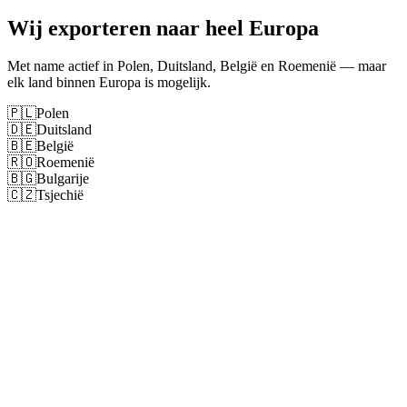
Wij exporteren naar heel Europa
Met name actief in Polen, Duitsland, België en Roemenië — maar
elk land binnen Europa is mogelijk.
🇵🇱
Polen
🇩🇪
Duitsland
🇧🇪
België
🇷🇴
Roemenië
🇧🇬
Bulgarije
🇨🇿
Tsjechië