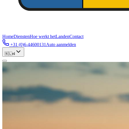
Home
Diensten
Hoe werkt het
Landen
Contact
+31 (0)6-44600131
Auto aanmelden
🇳🇱
nl