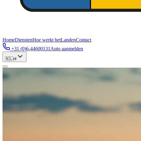
Home
Diensten
Hoe werkt het
Landen
Contact
+31 (0)6-44600131
Auto aanmelden
🇳🇱
nl