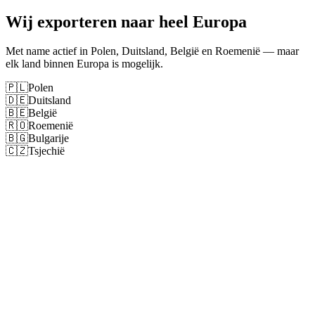
Wij exporteren naar heel Europa
Met name actief in Polen, Duitsland, België en Roemenië — maar
elk land binnen Europa is mogelijk.
🇵🇱
Polen
🇩🇪
Duitsland
🇧🇪
België
🇷🇴
Roemenië
🇧🇬
Bulgarije
🇨🇿
Tsjechië