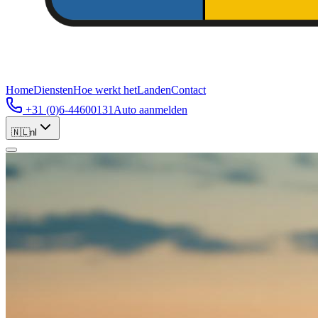
Home
Diensten
Hoe werkt het
Landen
Contact
+31 (0)6-44600131
Auto aanmelden
🇳🇱
nl