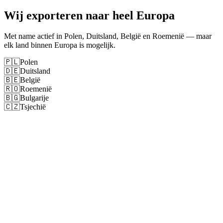
Wij exporteren naar heel Europa
Met name actief in Polen, Duitsland, België en Roemenië — maar
elk land binnen Europa is mogelijk.
🇵🇱
Polen
🇩🇪
Duitsland
🇧🇪
België
🇷🇴
Roemenië
🇧🇬
Bulgarije
🇨🇿
Tsjechië