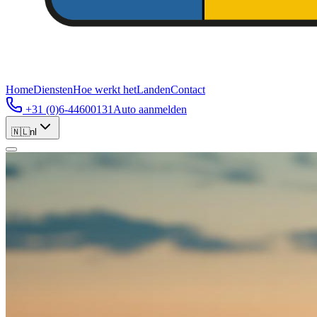
Home
Diensten
Hoe werkt het
Landen
Contact
+31 (0)6-44600131
Auto aanmelden
🇳🇱
nl