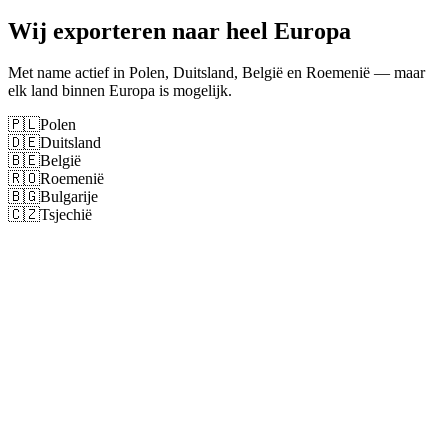
Wij exporteren naar heel Europa
Met name actief in Polen, Duitsland, België en Roemenië — maar
elk land binnen Europa is mogelijk.
🇵🇱
Polen
🇩🇪
Duitsland
🇧🇪
België
🇷🇴
Roemenië
🇧🇬
Bulgarije
🇨🇿
Tsjechië