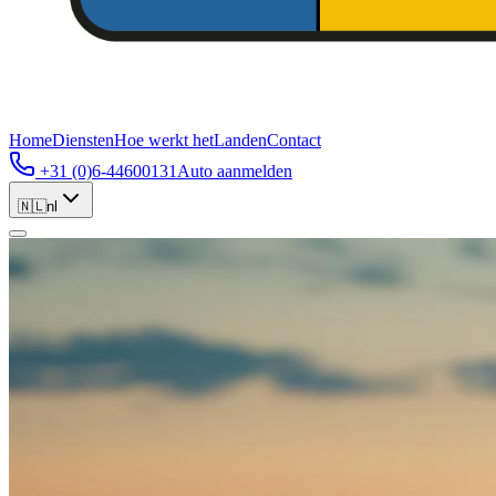
Home
Diensten
Hoe werkt het
Landen
Contact
+31 (0)6-44600131
Auto aanmelden
🇳🇱
nl