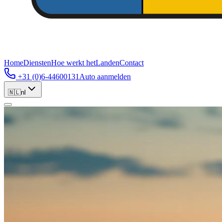
Home
Diensten
Hoe werkt het
Landen
Contact
+31 (0)6-44600131
Auto aanmelden
🇳🇱
nl