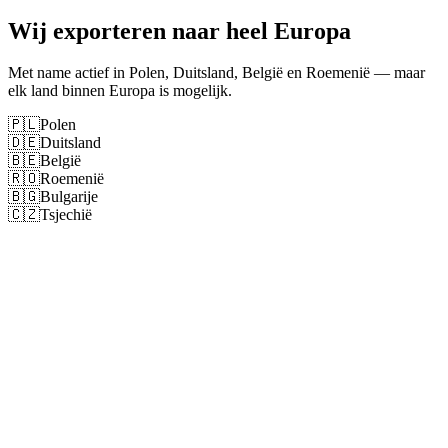
Wij exporteren naar heel Europa
Met name actief in Polen, Duitsland, België en Roemenië — maar
elk land binnen Europa is mogelijk.
🇵🇱
Polen
🇩🇪
Duitsland
🇧🇪
België
🇷🇴
Roemenië
🇧🇬
Bulgarije
🇨🇿
Tsjechië