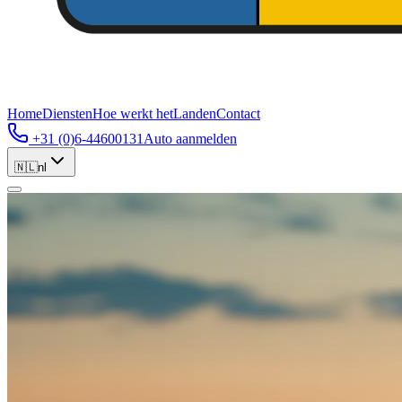
Home
Diensten
Hoe werkt het
Landen
Contact
+31 (0)6-44600131
Auto aanmelden
🇳🇱
nl