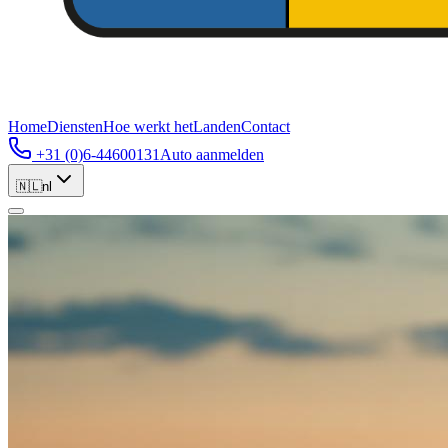
Home
Diensten
Hoe werkt het
Landen
Contact
+31 (0)6-44600131
Auto aanmelden
🇳🇱
nl