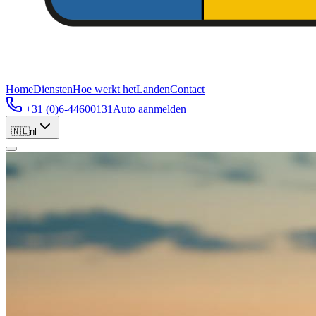
Home
Diensten
Hoe werkt het
Landen
Contact
+31 (0)6-44600131
Auto aanmelden
🇳🇱
nl