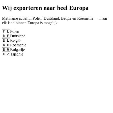
Wij exporteren naar heel Europa
Met name actief in Polen, Duitsland, België en Roemenië — maar
elk land binnen Europa is mogelijk.
🇵🇱
Polen
🇩🇪
Duitsland
🇧🇪
België
🇷🇴
Roemenië
🇧🇬
Bulgarije
🇨🇿
Tsjechië