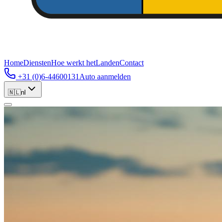
Home
Diensten
Hoe werkt het
Landen
Contact
+31 (0)6-44600131
Auto aanmelden
🇳🇱
nl