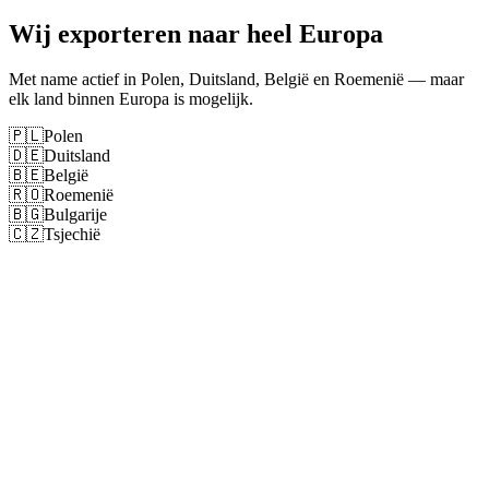
Wij exporteren naar heel Europa
Met name actief in Polen, Duitsland, België en Roemenië — maar
elk land binnen Europa is mogelijk.
🇵🇱
Polen
🇩🇪
Duitsland
🇧🇪
België
🇷🇴
Roemenië
🇧🇬
Bulgarije
🇨🇿
Tsjechië