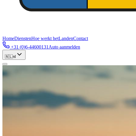
Home
Diensten
Hoe werkt het
Landen
Contact
+31 (0)6-44600131
Auto aanmelden
🇳🇱
nl