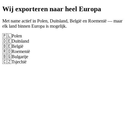
Wij exporteren naar heel Europa
Met name actief in Polen, Duitsland, België en Roemenië — maar
elk land binnen Europa is mogelijk.
🇵🇱
Polen
🇩🇪
Duitsland
🇧🇪
België
🇷🇴
Roemenië
🇧🇬
Bulgarije
🇨🇿
Tsjechië