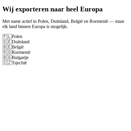
Wij exporteren naar heel Europa
Met name actief in Polen, Duitsland, België en Roemenië — maar
elk land binnen Europa is mogelijk.
🇵🇱
Polen
🇩🇪
Duitsland
🇧🇪
België
🇷🇴
Roemenië
🇧🇬
Bulgarije
🇨🇿
Tsjechië