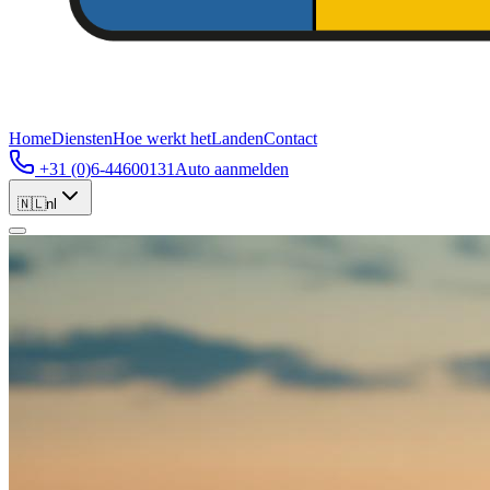
Home
Diensten
Hoe werkt het
Landen
Contact
+31 (0)6-44600131
Auto aanmelden
🇳🇱
nl