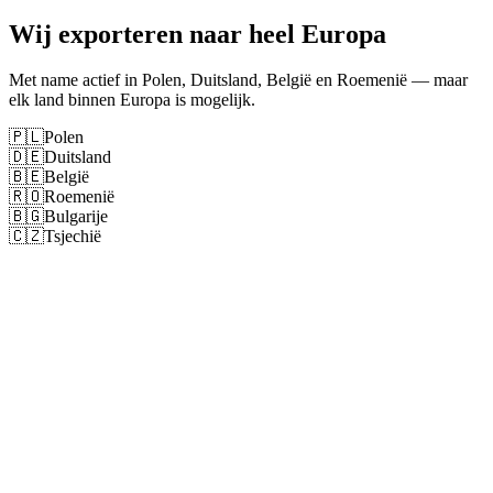
Wij exporteren naar heel Europa
Met name actief in Polen, Duitsland, België en Roemenië — maar
elk land binnen Europa is mogelijk.
🇵🇱
Polen
🇩🇪
Duitsland
🇧🇪
België
🇷🇴
Roemenië
🇧🇬
Bulgarije
🇨🇿
Tsjechië