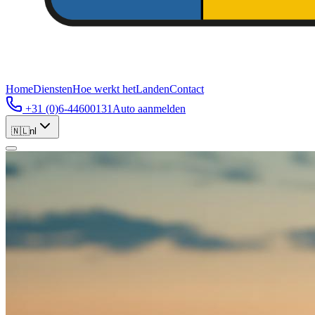
Home
Diensten
Hoe werkt het
Landen
Contact
+31 (0)6-44600131
Auto aanmelden
🇳🇱
nl