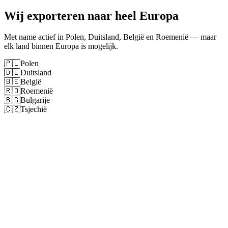
Wij exporteren naar heel Europa
Met name actief in Polen, Duitsland, België en Roemenië — maar
elk land binnen Europa is mogelijk.
🇵🇱
Polen
🇩🇪
Duitsland
🇧🇪
België
🇷🇴
Roemenië
🇧🇬
Bulgarije
🇨🇿
Tsjechië