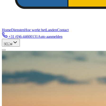
Home
Diensten
Hoe werkt het
Landen
Contact
+31 (0)6-44600131
Auto aanmelden
🇳🇱
nl