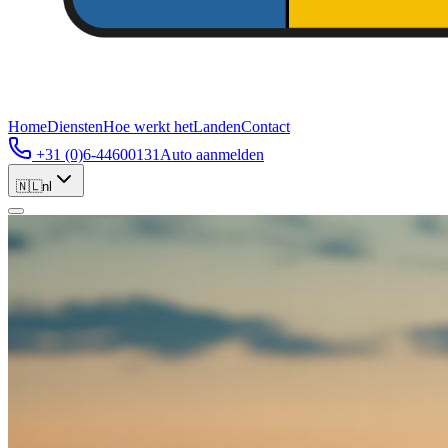
Home
Diensten
Hoe werkt het
Landen
Contact
+31 (0)6-44600131
Auto aanmelden
🇳🇱
nl