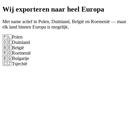
Wij exporteren naar heel Europa
Met name actief in Polen, Duitsland, België en Roemenië — maar
elk land binnen Europa is mogelijk.
🇵🇱
Polen
🇩🇪
Duitsland
🇧🇪
België
🇷🇴
Roemenië
🇧🇬
Bulgarije
🇨🇿
Tsjechië