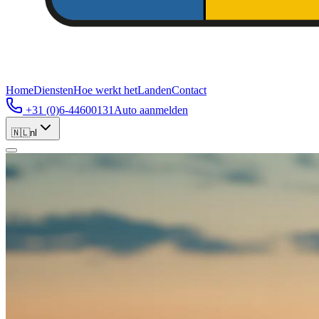
Home
Diensten
Hoe werkt het
Landen
Contact
+31 (0)6-44600131
Auto aanmelden
🇳🇱
nl