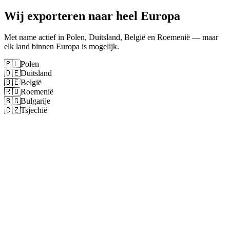
Wij exporteren naar heel Europa
Met name actief in Polen, Duitsland, België en Roemenië — maar
elk land binnen Europa is mogelijk.
🇵🇱
Polen
🇩🇪
Duitsland
🇧🇪
België
🇷🇴
Roemenië
🇧🇬
Bulgarije
🇨🇿
Tsjechië