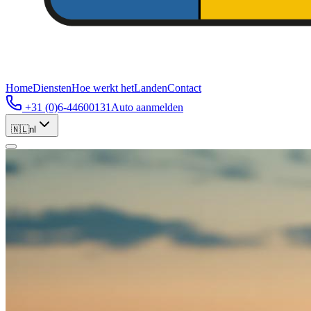
Home
Diensten
Hoe werkt het
Landen
Contact
+31 (0)6-44600131
Auto aanmelden
🇳🇱
nl