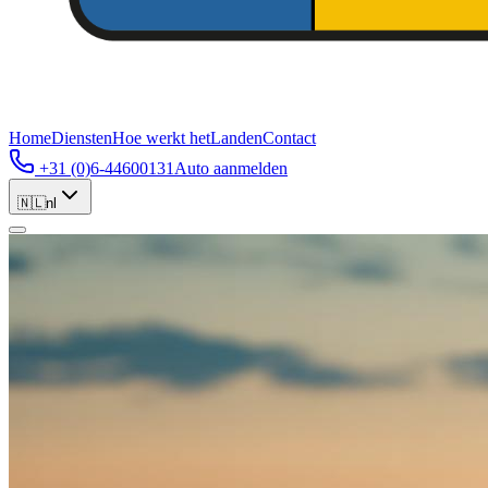
Home
Diensten
Hoe werkt het
Landen
Contact
+31 (0)6-44600131
Auto aanmelden
🇳🇱
nl