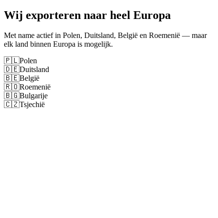
Wij exporteren naar heel Europa
Met name actief in Polen, Duitsland, België en Roemenië — maar
elk land binnen Europa is mogelijk.
🇵🇱
Polen
🇩🇪
Duitsland
🇧🇪
België
🇷🇴
Roemenië
🇧🇬
Bulgarije
🇨🇿
Tsjechië