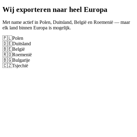
Wij exporteren naar heel Europa
Met name actief in Polen, Duitsland, België en Roemenië — maar
elk land binnen Europa is mogelijk.
🇵🇱
Polen
🇩🇪
Duitsland
🇧🇪
België
🇷🇴
Roemenië
🇧🇬
Bulgarije
🇨🇿
Tsjechië