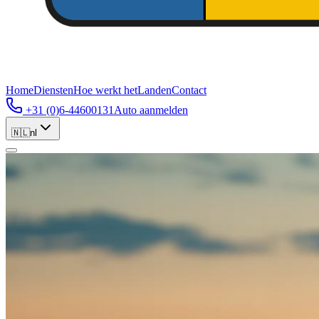
Home
Diensten
Hoe werkt het
Landen
Contact
+31 (0)6-44600131
Auto aanmelden
🇳🇱
nl