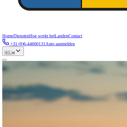
Home
Diensten
Hoe werkt het
Landen
Contact
+31 (0)6-44600131
Auto aanmelden
🇳🇱
nl