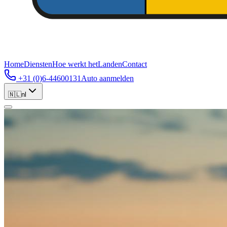
Home
Diensten
Hoe werkt het
Landen
Contact
+31 (0)6-44600131
Auto aanmelden
🇳🇱
nl