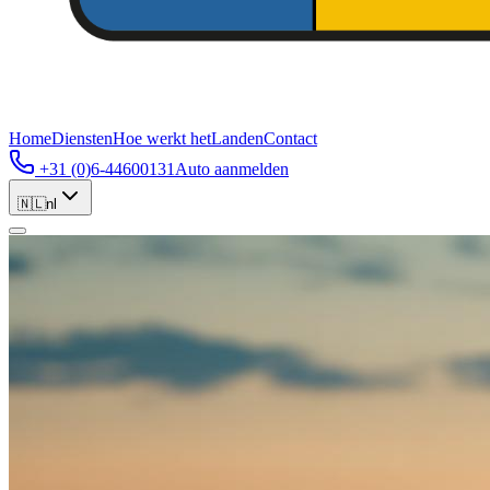
Home
Diensten
Hoe werkt het
Landen
Contact
+31 (0)6-44600131
Auto aanmelden
🇳🇱
nl