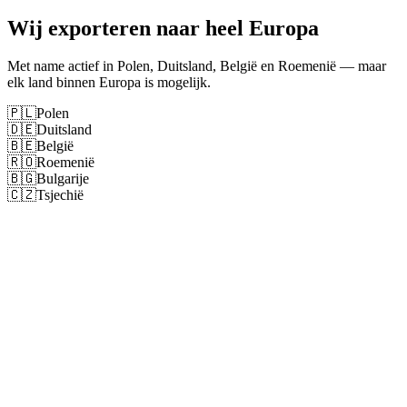
Wij exporteren naar heel Europa
Met name actief in Polen, Duitsland, België en Roemenië — maar
elk land binnen Europa is mogelijk.
🇵🇱
Polen
🇩🇪
Duitsland
🇧🇪
België
🇷🇴
Roemenië
🇧🇬
Bulgarije
🇨🇿
Tsjechië