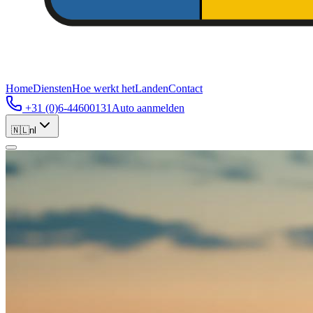
Home
Diensten
Hoe werkt het
Landen
Contact
+31 (0)6-44600131
Auto aanmelden
🇳🇱
nl