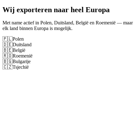
Wij exporteren naar heel Europa
Met name actief in Polen, Duitsland, België en Roemenië — maar
elk land binnen Europa is mogelijk.
🇵🇱
Polen
🇩🇪
Duitsland
🇧🇪
België
🇷🇴
Roemenië
🇧🇬
Bulgarije
🇨🇿
Tsjechië