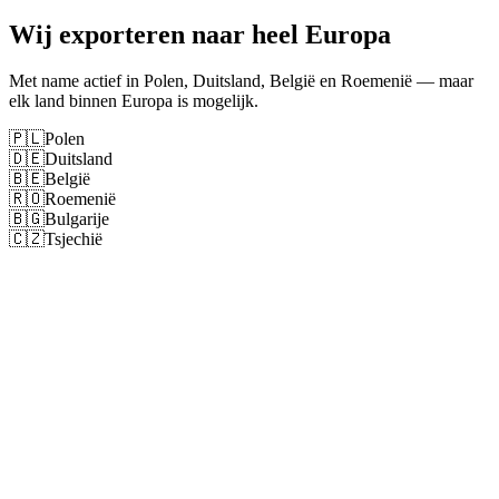
Wij exporteren naar heel Europa
Met name actief in Polen, Duitsland, België en Roemenië — maar
elk land binnen Europa is mogelijk.
🇵🇱
Polen
🇩🇪
Duitsland
🇧🇪
België
🇷🇴
Roemenië
🇧🇬
Bulgarije
🇨🇿
Tsjechië