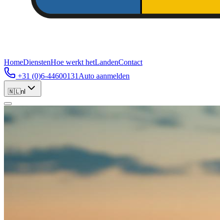
Home
Diensten
Hoe werkt het
Landen
Contact
+31 (0)6-44600131
Auto aanmelden
🇳🇱
nl